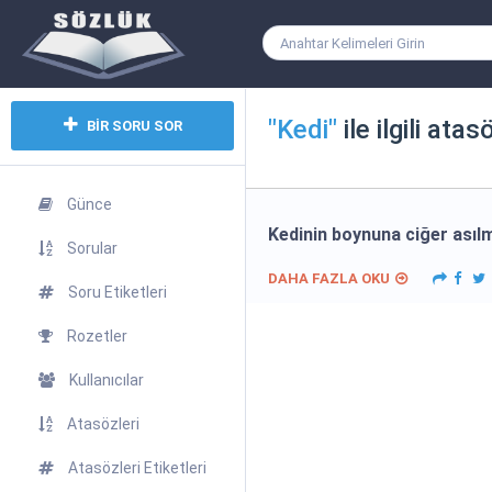
"Kedi"
ile ilgili atas
BİR SORU SOR
Günce
Kedinin boynuna ciğer asıl
Sorular
DAHA FAZLA OKU
Soru Etiketleri
Rozetler
Kullanıcılar
Atasözleri
Atasözleri Etiketleri