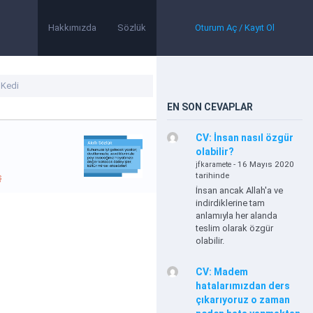
Hakkımızda
Sözlük
Oturum Aç / Kayıt Ol
EN SON CEVAPLAR
CV: İnsan nasıl özgür
olabilir?
- 16 Mayıs 2020
jfkaramete
tarihinde
ş
İnsan ancak Allah'a ve
indirdiklerine tam
anlamıyla her alanda
teslim olarak özgür
olabilir.
CV: Madem
hatalarımızdan ders
çıkarıyoruz o zaman