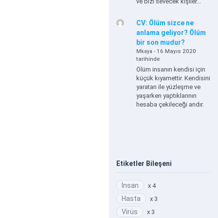
ve bizi sevecek kişiler...
CV: Ölüm sizce ne
anlama geliyor? Ölüm
bir son mudur?
- 16 Mayıs 2020
Mkaya
tarihinde
Ölüm insanın kendisi için
küçük kıyamettir. Kendisini
yaratan ile yüzleşme ve
yaşarken yaptıklarının
hesaba çekileceği andır.
Etiketler Bileşeni
İnsan
x 4
Hasta
x 3
Virüs
x 3