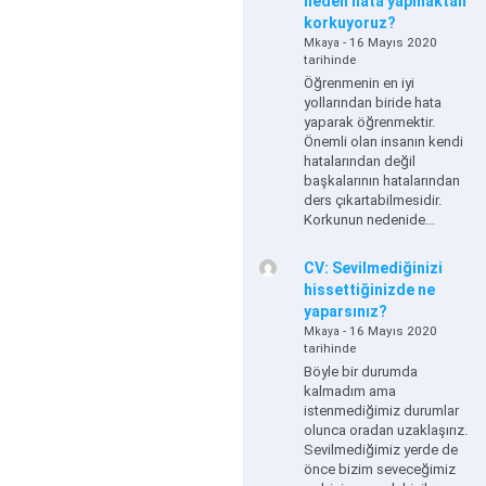
neden hata yapmaktan
korkuyoruz?
- 16 Mayıs 2020
Mkaya
tarihinde
Öğrenmenin en iyi
yollarından biride hata
yaparak öğrenmektir.
Önemli olan insanın kendi
hatalarından değil
başkalarının hatalarından
ders çıkartabilmesidir.
Korkunun nedenide...
CV: Sevilmediğinizi
hissettiğinizde ne
yaparsınız?
- 16 Mayıs 2020
Mkaya
tarihinde
Böyle bir durumda
kalmadım ama
istenmediğimiz durumlar
olunca oradan uzaklaşırız.
Sevilmediğimiz yerde de
önce bizim seveceğimiz