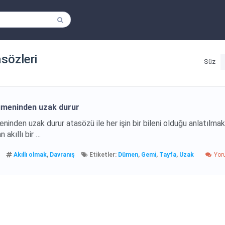
tasözleri
Süz
dümeninden uzak durur
eninden uzak durur atasözü ile her işin bir bileni olduğu anlatılmak
 akıllı bir …
Akıllı olmak
,
Davranış
Etiketler:
Dümen
,
Gemi
,
Tayfa
,
Uzak
Yor