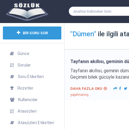
"Dümen"
ile ilgili a
BİR SORU SOR
Günce
Tayfanın akıllısı, geminin 
Sorular
Tayfanın akıllısı, geminin düm
Soru Etiketleri
Geçimini bilek gücüyle kazanan
Rozetler
DAHA FAZLA OKU
yapılmamış
Kullanıcılar
Atasözleri
Atasözleri Etiketleri