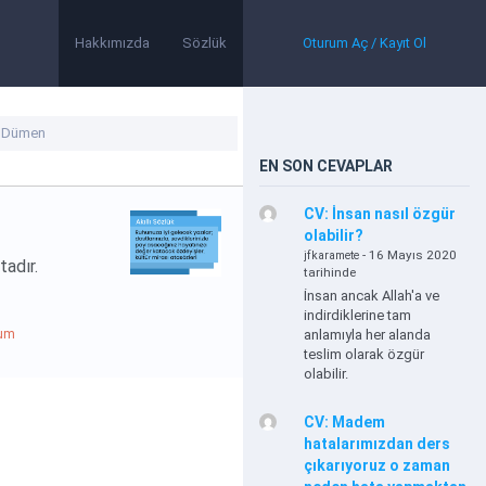
Hakkımızda
Sözlük
Oturum Aç / Kayıt Ol
EN SON CEVAPLAR
CV: İnsan nasıl özgür
olabilir?
- 16 Mayıs 2020
jfkaramete
tadır.
tarihinde
İnsan ancak Allah'a ve
indirdiklerine tam
um
anlamıyla her alanda
teslim olarak özgür
olabilir.
CV: Madem
hatalarımızdan ders
çıkarıyoruz o zaman