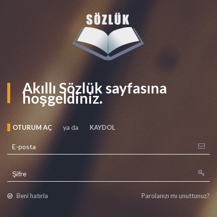
Akıllı Sözlük sayfasına
hoşgeldiniz.
ya da
OTURUM AÇ
KAYDOL
Beni hatırla
Parolanızı mı unuttunuz?